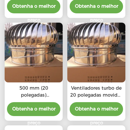
Obtenha o melhor
Obtenha o melhor
preço
preço
500 mm (20
Ventiladores turbo de
polegadas)
20 polegadas movidos
Ventiladores turbo a
pelo vento
Obtenha o melhor
vento
Obtenha o melhor
preço
preço