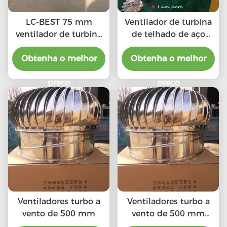
LC-BEST 75 mm
Ventilador de turbina
ventilador de turbina
de telhado de aço
de telhado,
inoxidável (75mm-
SS201/SS304/SS316L,
Obtenha o melhor
Obtenha o melhor
1600mm)
de alta qualidade,
SS201,SS304,SS316L,
suficientemente forte,
preço
ventilador de
preço
resistente à corrosão,
ventilação de turbina
aceita personalização,
de telhado de
conectado
alumínio
diretamente à
chaminé e tubo de
escape, etc.
Ventiladores turbo a
Ventiladores turbo a
vento de 500 mm
vento de 500 mm
(20")